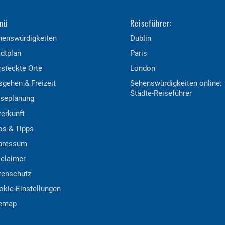
nü
Reiseführer:
henswürdigkeiten
Dublin
dtplan
Paris
steckte Orte
London
gehen & Freizeit
Sehenswürdigkeiten online:
Städte-Reiseführer
iseplanung
erkunft
os & Tipps
pressum
sclaimer
tenschutz
okie-Einstellungen
temap