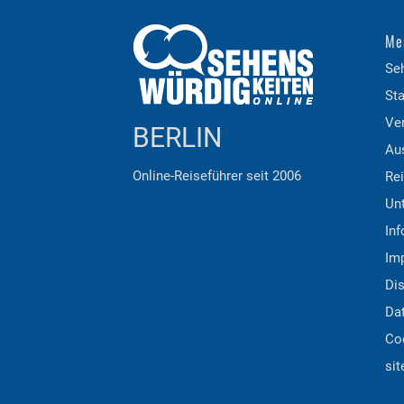
Me
Se
Sta
Ver
BERLIN
Aus
Online-Reiseführer seit 2006
Re
Unt
Inf
Im
Di
Da
Co
si